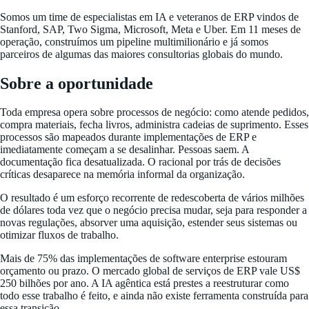
Somos um time de especialistas em IA e veteranos de ERP vindos de
Stanford, SAP, Two Sigma, Microsoft, Meta e Uber. Em 11 meses de
operação, construímos um pipeline multimilionário e já somos
parceiros de algumas das maiores consultorias globais do mundo.
Sobre a oportunidade
Toda empresa opera sobre processos de negócio: como atende pedidos,
compra materiais, fecha livros, administra cadeias de suprimento. Esses
processos são mapeados durante implementações de ERP e
imediatamente começam a se desalinhar. Pessoas saem. A
documentação fica desatualizada. O racional por trás de decisões
críticas desaparece na memória informal da organização.
O resultado é um esforço recorrente de redescoberta de vários milhões
de dólares toda vez que o negócio precisa mudar, seja para responder a
novas regulações, absorver uma aquisição, estender seus sistemas ou
otimizar fluxos de trabalho.
Mais de 75% das implementações de software enterprise estouram
orçamento ou prazo. O mercado global de serviços de ERP vale US$
250 bilhões por ano. A IA agêntica está prestes a reestruturar como
todo esse trabalho é feito, e ainda não existe ferramenta construída para
essa transição.